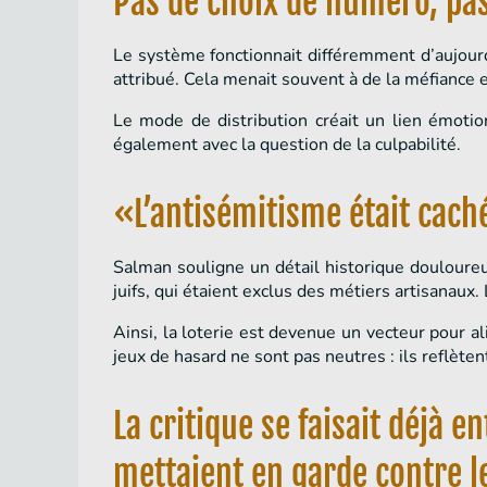
Pas de choix de numéro, pas
Le système fonctionnait différemment d’aujourd
attribué. Cela menait souvent à de la méfiance 
Le mode de distribution créait un lien émotio
également avec la question de la culpabilité.
«L’antisémitisme était caché
Salman souligne un détail historique douloureu
juifs, qui étaient exclus des métiers artisanaux
Ainsi, la loterie est devenue un vecteur pour 
jeux de hasard ne sont pas neutres : ils reflètent
La critique se faisait déjà e
mettaient en garde contre l