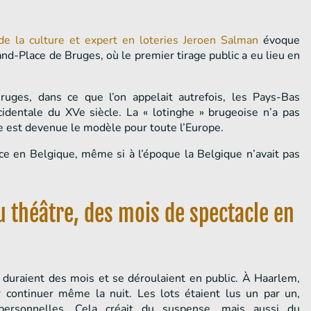
 de la culture et expert en loteries Jeroen Salman
évoque
rand-Place de Bruges, où le premier tirage public a eu lieu en
uges, dans ce que l’on appelait autrefois, les Pays-Bas
identale du XVe siècle. La « lotinghe » brugeoise n’a pas
e est devenue le modèle pour toute l’Europe.
nce en Belgique, même si à l’époque la Belgique n’avait pas
du théâtre, des mois de spectacle en
 duraient des mois et se déroulaient en public. À Haarlem,
 continuer même la nuit. Les lots étaient lus un par un,
ersonnelles. Cela créait du suspense, mais aussi du