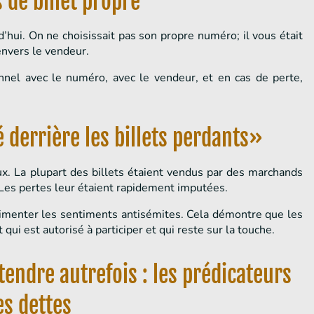
 de billet propre
’hui. On ne choisissait pas son propre numéro; il vous était
envers le vendeur.
nnel avec le numéro, avec le vendeur, et en cas de perte,
 derrière les billets perdants»
x. La plupart des billets étaient vendus par des marchands
. Les pertes leur étaient rapidement imputées.
alimenter les sentiments antisémites. Cela démontre que les
 qui est autorisé à participer et qui reste sur la touche.
ntendre autrefois : les prédicateurs
es dettes