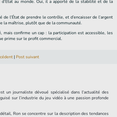
 d’État au monde. Oui, il a apporté de la stabilité et de la
é de l’État de prendre le contrôle, et d’encaisser de l’argent
e la maîtrise, plutôt que de la communauté.
, mais confirme un cap : la participation est accessible, les
ue prime sur le profit commercial.
écédent
|
Post suivant
 un journaliste dévoué spécialisé dans l'actualité des
iguisé sur l’industrie du jeu vidéo à une passion profonde
 détail, Ron se concentre sur la description des tendances