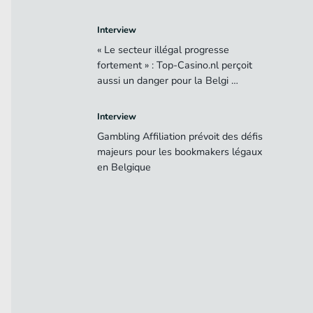
Interview
« Le secteur illégal progresse
fortement » : Top-Casino.nl perçoit
aussi un danger pour la Belgi …
Interview
Gambling Affiliation prévoit des défis
majeurs pour les bookmakers légaux
en Belgique