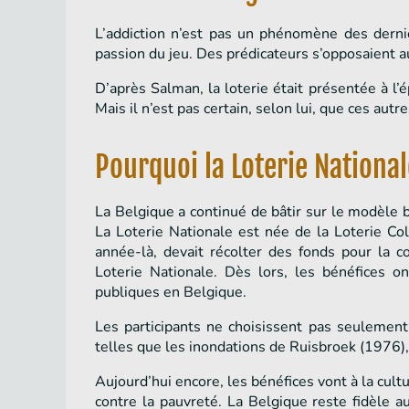
L’addiction n’est pas un phénomène des dernièr
passion du jeu. Des prédicateurs s’opposaient au
D’après Salman, la loterie était présentée à l
Mais il n’est pas certain, selon lui, que ces aut
Pourquoi la Loterie Nationa
La Belgique a continué de bâtir sur le modèle br
La Loterie Nationale est née de la Loterie Co
année-là, devait récolter des fonds pour la
Loterie Nationale. Dès lors, les bénéfices 
publiques en Belgique.
Les participants ne choisissent pas seulement 
telles que les inondations de Ruisbroek (1976),
Aujourd’hui encore, les bénéfices vont à la cult
contre la pauvreté. La Belgique reste fidèle a