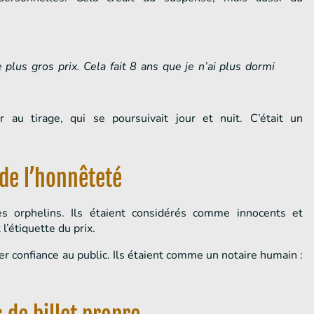
e plus gros prix. Cela fait 8 ans que je n’ai plus dormi
au tirage, qui se poursuivait jour et nuit. C’était un
de l’honnêteté
des orphelins. Ils étaient considérés comme innocents et
t l’étiquette du prix.
r confiance au public. Ils étaient comme un notaire humain :