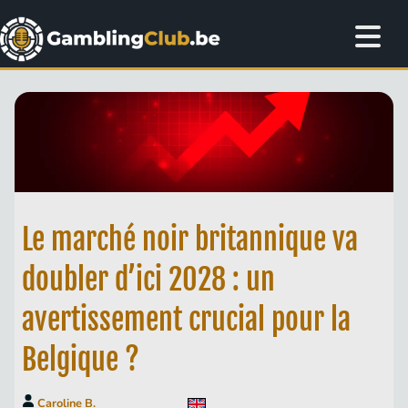
Le marché noir britannique va
doubler d’ici 2028 : un
avertissement crucial pour la
Belgique ?
Caroline B.