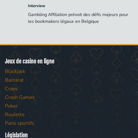
Interview
Gambling Affiliation prévoit des défis majeurs pour
les bookmakers légaux en Belgique
Jeux de casino en ligne
Blackjack
Baccarat
Craps
Crash Games
Poker
Roulette
Paris sportifs
Législation