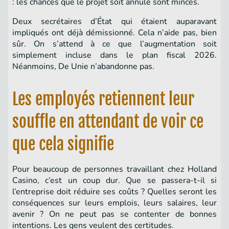
: les chances que le projet soit annulé sont minces.
Deux secrétaires d’État qui étaient auparavant
impliqués ont déjà démissionné. Cela n’aide pas, bien
sûr. On s’attend à ce que l’augmentation soit
simplement incluse dans le plan fiscal 2026.
Néanmoins, De Unie n’abandonne pas.
Les employés retiennent leur
souffle en attendant de voir ce
que cela signifie
Pour beaucoup de personnes travaillant chez Holland
Casino, c’est un coup dur. Que se passera-t-il si
l’entreprise doit réduire ses coûts ? Quelles seront les
conséquences sur leurs emplois, leurs salaires, leur
avenir ? On ne peut pas se contenter de bonnes
intentions. Les gens veulent des certitudes.