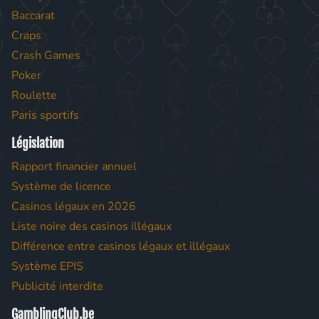
Baccarat
Craps
Crash Games
Poker
Roulette
Paris sportifs
Législation
Rapport financier annuel
Système de licence
Casinos légaux en 2026
Liste noire des casinos illégaux
Différence entre casinos légaux et illégaux
Système EPIS
Publicité interdite
GamblingClub.be