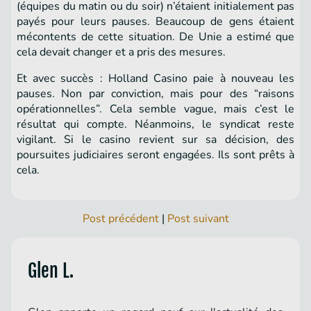
(équipes du matin ou du soir) n’étaient initialement pas
payés pour leurs pauses. Beaucoup de gens étaient
mécontents de cette situation. De Unie a estimé que
cela devait changer et a pris des mesures.
Et avec succès : Holland Casino paie à nouveau les
pauses. Non par conviction, mais pour des “raisons
opérationnelles”. Cela semble vague, mais c’est le
résultat qui compte. Néanmoins, le syndicat reste
vigilant. Si le casino revient sur sa décision, des
poursuites judiciaires seront engagées. Ils sont prêts à
cela.
Post précédent
|
Post suivant
Glen L.