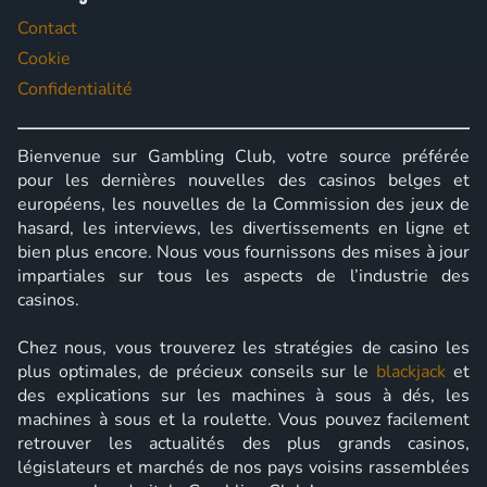
Contact
Cookie
Confidentialité
Bienvenue sur Gambling Club, votre source préférée
pour les dernières nouvelles des casinos belges et
européens, les nouvelles de la Commission des jeux de
hasard, les interviews, les divertissements en ligne et
bien plus encore. Nous vous fournissons des mises à jour
impartiales sur tous les aspects de l’industrie des
casinos.
Chez nous, vous trouverez les stratégies de casino les
plus optimales, de précieux conseils sur le
blackjack
et
des explications sur les machines à sous à dés, les
machines à sous et la roulette. Vous pouvez facilement
retrouver les actualités des plus grands casinos,
législateurs et marchés de nos pays voisins rassemblées