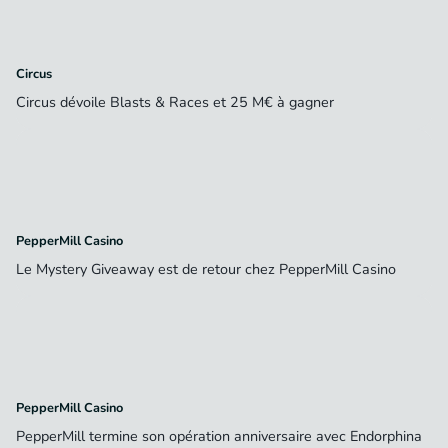
Circus
Circus dévoile Blasts & Races et 25 M€ à gagner
PepperMill Casino
Le Mystery Giveaway est de retour chez PepperMill Casino
PepperMill Casino
PepperMill termine son opération anniversaire avec Endorphina