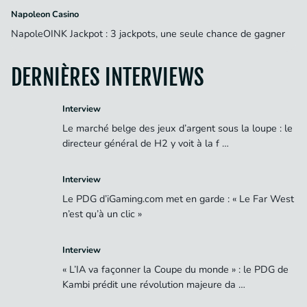
Napoleon Casino
NapoleOINK Jackpot : 3 jackpots, une seule chance de gagner
DERNIÈRES INTERVIEWS
Interview
Le marché belge des jeux d’argent sous la loupe : le
directeur général de H2 y voit à la f …
Interview
Le PDG d’iGaming.com met en garde : « Le Far West
n’est qu’à un clic »
Interview
« L’IA va façonner la Coupe du monde » : le PDG de
Kambi prédit une révolution majeure da …