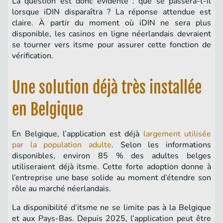
La question est donc évidente : que se passera-t-il
lorsque iDIN disparaîtra ? La réponse attendue est
claire. À partir du moment où iDIN ne sera plus
disponible, les casinos en ligne néerlandais devraient
se tourner vers itsme pour assurer cette fonction de
vérification.
Une solution déjà très installée
en Belgique
En Belgique, l’application est déjà
largement utilisée
par la population adulte
. Selon les informations
disponibles, environ 85 % des adultes belges
utiliseraient déjà itsme. Cette forte adoption donne à
l’entreprise une base solide au moment d’étendre son
rôle au marché néerlandais.
La disponibilité d’itsme ne se limite pas à la Belgique
et aux Pays-Bas. Depuis 2025, l’application peut être