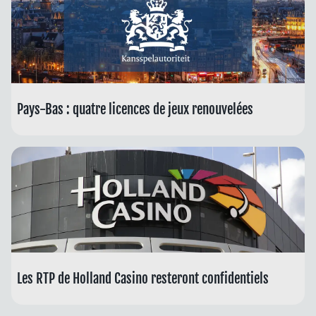
Pays-Bas : quatre licences de jeux renouvelées
Les RTP de Holland Casino resteront confidentiels