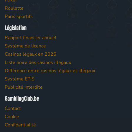
Poker
Roulette
Paris sportifs
Législation
Rapport financier annuel
Système de licence
Casinos légaux en 2026
Liste noire des casinos illégaux
Différence entre casinos légaux et illégaux
Système EPIS
Publicité interdite
GamblingClub.be
Contact
Cookie
Confidentialité