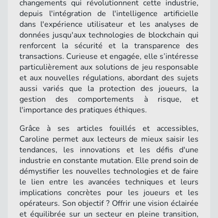
changements qui révolutionnent cette industrie,
depuis l'intégration de l'intelligence artificielle
dans l'expérience utilisateur et les analyses de
données jusqu'aux technologies de blockchain qui
renforcent la sécurité et la transparence des
transactions. Curieuse et engagée, elle s’intéresse
particulièrement aux solutions de jeu responsable
et aux nouvelles régulations, abordant des sujets
aussi variés que la protection des joueurs, la
gestion des comportements à risque, et
l'importance des pratiques éthiques.
Grâce à ses articles fouillés et accessibles,
Caroline permet aux lecteurs de mieux saisir les
tendances, les innovations et les défis d'une
industrie en constante mutation. Elle prend soin de
démystifier les nouvelles technologies et de faire
le lien entre les avancées techniques et leurs
implications concrètes pour les joueurs et les
opérateurs. Son objectif ? Offrir une vision éclairée
et équilibrée sur un secteur en pleine transition,