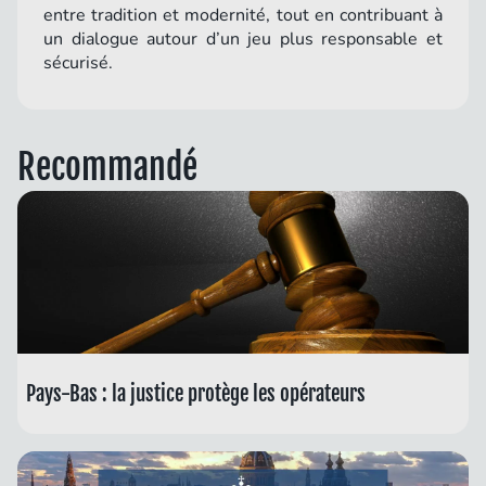
entre tradition et modernité, tout en contribuant à
un dialogue autour d’un jeu plus responsable et
sécurisé.
Recommandé
Pays-Bas : la justice protège les opérateurs