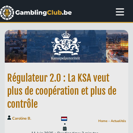
Régulateur 2.0 : La KSA veut
plus de coopération et plus de
contrôle
Caroline B.
Home
-
Actualités
•