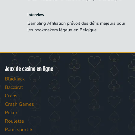
Interview
Gambling Affiliation prévoit des défis majeurs pour
les bookmakers légaux en Belgique
Jeux de casino en ligne
Blackjack
Baccarat
Craps
Crash Games
Poker
Roulette
Paris sportifs