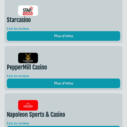
Starcasino
Lire la review
Plus d'infos
PepperMill Casino
Lire la review
Plus d'infos
Napoleon Sports & Casino
Lire la review