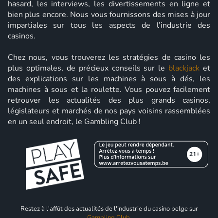
hasard, les interviews, les divertissements en ligne et
bien plus encore. Nous vous fournissons des mises à jour
impartiales sur tous les aspects de l’industrie des
casinos.
Chez nous, vous trouverez les stratégies de casino les
plus optimales, de précieux conseils sur le
blackjack
et
des explications sur les machines à sous à dés, les
machines à sous et la roulette. Vous pouvez facilement
retrouver les actualités des plus grands casinos,
législateurs et marchés de nos pays voisins rassemblées
en un seul endroit, le Gambling Club !
Restez à l'affût des actualités de l'industrie du casino belge sur
Gambling Club
.