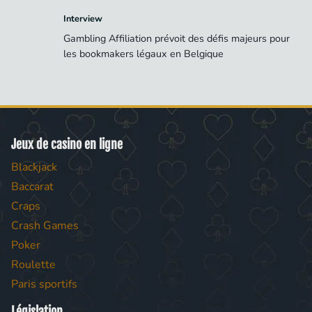
Interview
Gambling Affiliation prévoit des défis majeurs pour
les bookmakers légaux en Belgique
Jeux de casino en ligne
Blackjack
Baccarat
Craps
Crash Games
Poker
Roulette
Paris sportifs
Législation