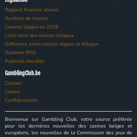
Rapport financier annuel
Système de licence
Casinos légaux en 2026
Liste noire des casinos illégaux
Différence entre casinos légaux et illégaux
Système EPIS
Publicité interdite
GamblingClub.be
Contact
Cookie
Confidentialité
Bienvenue sur Gambling Club, votre source préférée
pour les dernières nouvelles des casinos belges et
européens, les nouvelles de la Commission des jeux de