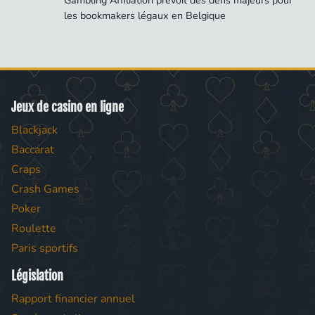
Gambling Affiliation prévoit des défis majeurs pour
les bookmakers légaux en Belgique
Jeux de casino en ligne
Blackjack
Baccarat
Craps
Crash Games
Poker
Roulette
Paris sportifs
Législation
Rapport financier annuel