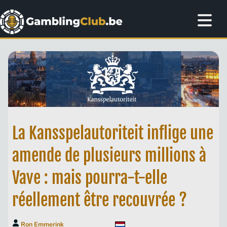
La Kansspelautoriteit inflige une
amende de plusieurs millions à
Vave : mais pourra-t-elle
réellement être recouvrée ?
Ron Emmerink